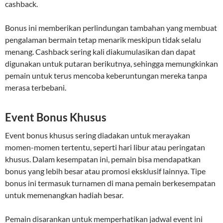
cashback.
Bonus ini memberikan perlindungan tambahan yang membuat
pengalaman bermain tetap menarik meskipun tidak selalu
menang. Cashback sering kali diakumulasikan dan dapat
digunakan untuk putaran berikutnya, sehingga memungkinkan
pemain untuk terus mencoba keberuntungan mereka tanpa
merasa terbebani.
Event Bonus Khusus
Event bonus khusus sering diadakan untuk merayakan
momen-momen tertentu, seperti hari libur atau peringatan
khusus. Dalam kesempatan ini, pemain bisa mendapatkan
bonus yang lebih besar atau promosi eksklusif lainnya. Tipe
bonus ini termasuk turnamen di mana pemain berkesempatan
untuk memenangkan hadiah besar.
Pemain disarankan untuk memperhatikan jadwal event ini