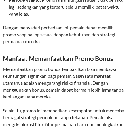
lagi, sedangkan yang terbaru selalu memiliki batas waktu
yang jelas.
Dengan menyadari perbedaan ini, pemain dapat memilih
promo yang paling sesuai dengan kebutuhan dan strategi
permainan mereka.
Manfaat Memanfaatkan Promo Bonus
Memanfaatkan promo bonus Tembak Ikan bisa membawa
keuntungan signifikan bagi pemain. Salah satu manfaat
utamanya adalah mengurangi risiko finansial. Dengan
menggunakan bonus, pemain dapat bermain lebih lama tanpa
kehilangan uang mereka.
Selain itu, promo ini memberikan kesempatan untuk mencoba
berbagai strategi permainan tanpa tekanan. Pemain bisa
mengeksplorasi fitur-fitur permainan baru dan meningkatkan