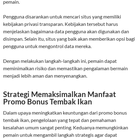
pemain.
Pengguna disarankan untuk mencari situs yang memiliki
kebijakan privasi transparan. Kebijakan tersebut harus
menjelaskan bagaimana data pengguna akan digunakan dan
disimpan. Selain itu, situs yang baik akan memberikan opsi bagi
pengguna untuk mengontrol data mereka.
Dengan melakukan langkah-langkah ini, pemain dapat
meminimalkan risiko dan memastikan pengalaman bermain
menjadi lebih aman dan menyenangkan.
Strategi Memaksimalkan Manfaat
Promo Bonus Tembak Ikan
Dalam upaya meningkatkan keuntungan dari promo bonus
tembak ikan, pengelolaan yang tepat dan pemahaman
kesalahan umum sangat penting. Keduanya memungkinkan
pemain untuk mengambil langkah strategis agar dapat