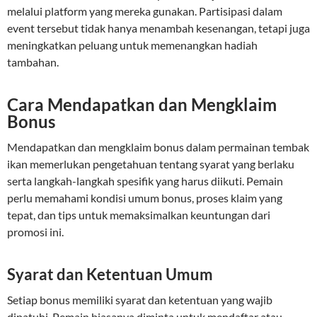
melalui platform yang mereka gunakan. Partisipasi dalam
event tersebut tidak hanya menambah kesenangan, tetapi juga
meningkatkan peluang untuk memenangkan hadiah
tambahan.
Cara Mendapatkan dan Mengklaim
Bonus
Mendapatkan dan mengklaim bonus dalam permainan tembak
ikan memerlukan pengetahuan tentang syarat yang berlaku
serta langkah-langkah spesifik yang harus diikuti. Pemain
perlu memahami kondisi umum bonus, proses klaim yang
tepat, dan tips untuk memaksimalkan keuntungan dari
promosi ini.
Syarat dan Ketentuan Umum
Setiap bonus memiliki syarat dan ketentuan yang wajib
dipatuhi. Pemain biasanya diminta untuk mendaftar atau