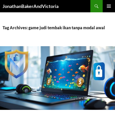
Search
JonathanBakerAndVictoria
SKIP
PRIMAR
TO
MENU
CONTENT
Tag Archives: game judi tembak ikan tanpa modal awal