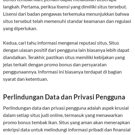
langkah. Pertama, periksa lisensi yang dimiliki situs tersebut.
Lisensi dari badan pengawas terkemuka menunjukkan bahwa
situs tersebut telah memenuhi standar keamanan dan regulasi
yang diperlukan.
Kedua, cari tahu informasi mengenai reputasi situs. Situs
dengan ulasan positif dari pengguna lain biasanya lebih dapat
diandalkan. Terakhir, pastikan situs memiliki kebijakan yang
jelas terkait dengan promo bonus dan persyaratan
penggunaannya. Informasi ini biasanya terdapat di bagian
syarat dan ketentuan.
Perlindungan Data dan Privasi Pengguna
Perlindungan data dan privasi pengguna adalah aspek krusial
dalam setiap situs judi online, termasuk yang menawarkan
promo bonus tembak ikan. Situs yang aman akan menerapkan
enkripsi data untuk melindungi informasi pribadi dan finansial