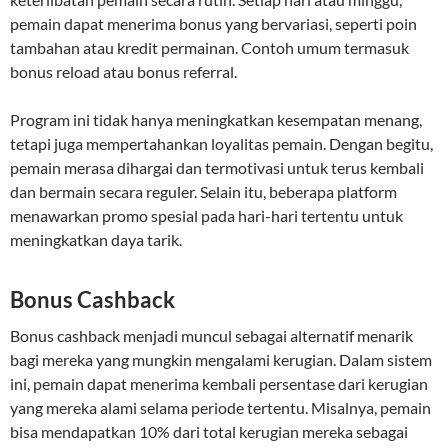
pemain dapat menerima bonus yang bervariasi, seperti poin
tambahan atau kredit permainan. Contoh umum termasuk
bonus reload atau bonus referral.
Program ini tidak hanya meningkatkan kesempatan menang,
tetapi juga mempertahankan loyalitas pemain. Dengan begitu,
pemain merasa dihargai dan termotivasi untuk terus kembali
dan bermain secara reguler. Selain itu, beberapa platform
menawarkan promo spesial pada hari-hari tertentu untuk
meningkatkan daya tarik.
Bonus Cashback
Bonus cashback menjadi muncul sebagai alternatif menarik
bagi mereka yang mungkin mengalami kerugian. Dalam sistem
ini, pemain dapat menerima kembali persentase dari kerugian
yang mereka alami selama periode tertentu. Misalnya, pemain
bisa mendapatkan 10% dari total kerugian mereka sebagai