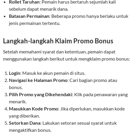
Rollet Taruhan
: Pemain harus bertaruh sejumlah kali
sebelum dapat menarik dana.
Batasan Permainan
: Beberapa promo hanya berlaku untuk
jenis permainan tertentu.
Langkah-langkah Klaim Promo Bonus
Setelah memahami syarat dan ketentuan, pemain dapat
menggunakan langkah berikut untuk mengklaim promo bonus:
Login
: Masuk ke akun pemain di situs.
Navigasi ke Halaman Promo
: Cari bagian promo atau
bonus.
Pilih Promo yang Dikehendaki
: Klik pada penawaran yang
menarik.
Masukkan Kode Promo
: Jika diperlukan, masukkan kode
yang diberikan.
Setorkan Dana
: Lakukan setoran sesuai syarat untuk
mengaktifkan bonus.