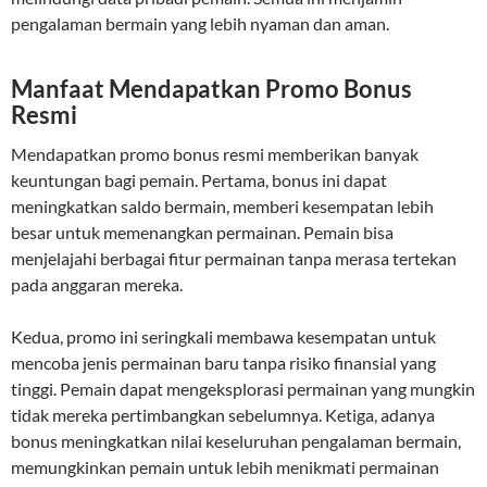
pengalaman bermain yang lebih nyaman dan aman.
Manfaat Mendapatkan Promo Bonus
Resmi
Mendapatkan promo bonus resmi memberikan banyak
keuntungan bagi pemain. Pertama, bonus ini dapat
meningkatkan saldo bermain, memberi kesempatan lebih
besar untuk memenangkan permainan. Pemain bisa
menjelajahi berbagai fitur permainan tanpa merasa tertekan
pada anggaran mereka.
Kedua, promo ini seringkali membawa kesempatan untuk
mencoba jenis permainan baru tanpa risiko finansial yang
tinggi. Pemain dapat mengeksplorasi permainan yang mungkin
tidak mereka pertimbangkan sebelumnya. Ketiga, adanya
bonus meningkatkan nilai keseluruhan pengalaman bermain,
memungkinkan pemain untuk lebih menikmati permainan