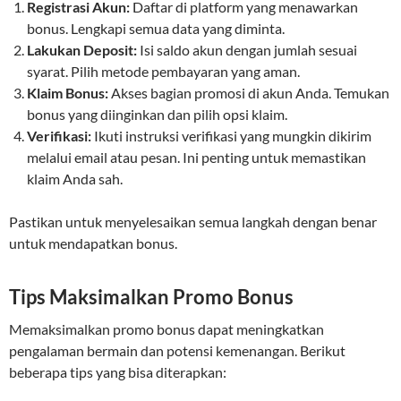
Registrasi Akun:
Daftar di platform yang menawarkan
bonus. Lengkapi semua data yang diminta.
Lakukan Deposit:
Isi saldo akun dengan jumlah sesuai
syarat. Pilih metode pembayaran yang aman.
Klaim Bonus:
Akses bagian promosi di akun Anda. Temukan
bonus yang diinginkan dan pilih opsi klaim.
Verifikasi:
Ikuti instruksi verifikasi yang mungkin dikirim
melalui email atau pesan. Ini penting untuk memastikan
klaim Anda sah.
Pastikan untuk menyelesaikan semua langkah dengan benar
untuk mendapatkan bonus.
Tips Maksimalkan Promo Bonus
Memaksimalkan promo bonus dapat meningkatkan
pengalaman bermain dan potensi kemenangan. Berikut
beberapa tips yang bisa diterapkan: