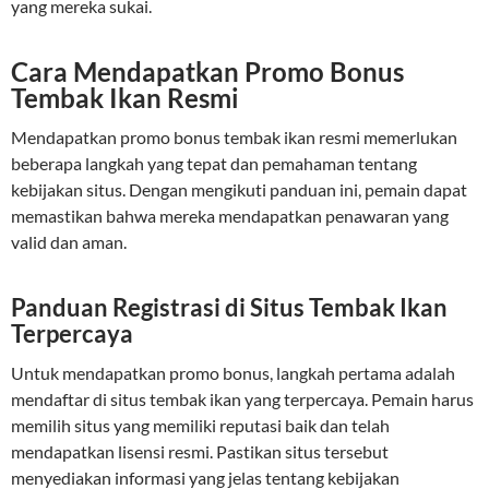
yang mereka sukai.
Cara Mendapatkan Promo Bonus
Tembak Ikan Resmi
Mendapatkan promo bonus tembak ikan resmi memerlukan
beberapa langkah yang tepat dan pemahaman tentang
kebijakan situs. Dengan mengikuti panduan ini, pemain dapat
memastikan bahwa mereka mendapatkan penawaran yang
valid dan aman.
Panduan Registrasi di Situs Tembak Ikan
Terpercaya
Untuk mendapatkan promo bonus, langkah pertama adalah
mendaftar di situs tembak ikan yang terpercaya. Pemain harus
memilih situs yang memiliki reputasi baik dan telah
mendapatkan lisensi resmi. Pastikan situs tersebut
menyediakan informasi yang jelas tentang kebijakan