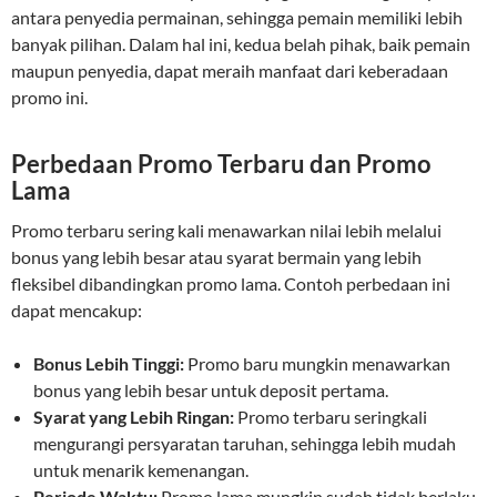
antara penyedia permainan, sehingga pemain memiliki lebih
banyak pilihan. Dalam hal ini, kedua belah pihak, baik pemain
maupun penyedia, dapat meraih manfaat dari keberadaan
promo ini.
Perbedaan Promo Terbaru dan Promo
Lama
Promo terbaru sering kali menawarkan nilai lebih melalui
bonus yang lebih besar atau syarat bermain yang lebih
fleksibel dibandingkan promo lama. Contoh perbedaan ini
dapat mencakup:
Bonus Lebih Tinggi:
Promo baru mungkin menawarkan
bonus yang lebih besar untuk deposit pertama.
Syarat yang Lebih Ringan:
Promo terbaru seringkali
mengurangi persyaratan taruhan, sehingga lebih mudah
untuk menarik kemenangan.
Periode Waktu:
Promo lama mungkin sudah tidak berlaku