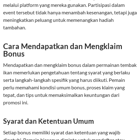
melalui platform yang mereka gunakan. Partisipasi dalam
event tersebut tidak hanya menambah kesenangan, tetapi juga
meningkatkan peluang untuk memenangkan hadiah
tambahan.
Cara Mendapatkan dan Mengklaim
Bonus
Mendapatkan dan mengklaim bonus dalam permainan tembak
ikan memerlukan pengetahuan tentang syarat yang berlaku
serta langkah-langkah spesifik yang harus diikuti. Pemain
perlu memahami kondisi umum bonus, proses klaim yang
tepat, dan tips untuk memaksimalkan keuntungan dari
promosi ini.
Syarat dan Ketentuan Umum
Setiap bonus memiliki syarat dan ketentuan yang wajib
dipatuhi. Pemain biasanya diminta untuk mendaftar atau