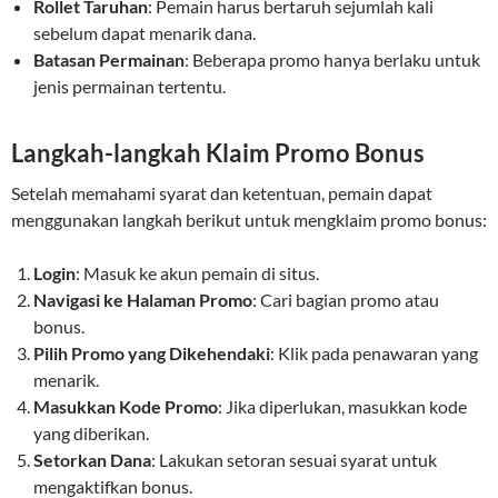
Rollet Taruhan
: Pemain harus bertaruh sejumlah kali
sebelum dapat menarik dana.
Batasan Permainan
: Beberapa promo hanya berlaku untuk
jenis permainan tertentu.
Langkah-langkah Klaim Promo Bonus
Setelah memahami syarat dan ketentuan, pemain dapat
menggunakan langkah berikut untuk mengklaim promo bonus:
Login
: Masuk ke akun pemain di situs.
Navigasi ke Halaman Promo
: Cari bagian promo atau
bonus.
Pilih Promo yang Dikehendaki
: Klik pada penawaran yang
menarik.
Masukkan Kode Promo
: Jika diperlukan, masukkan kode
yang diberikan.
Setorkan Dana
: Lakukan setoran sesuai syarat untuk
mengaktifkan bonus.