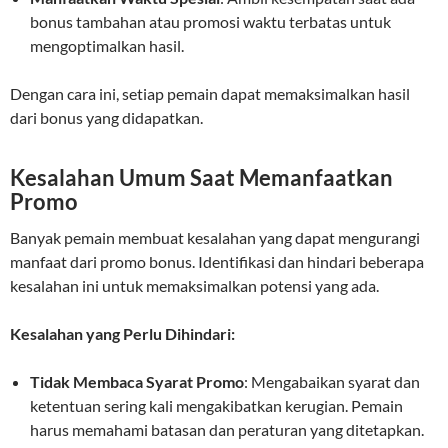
bonus tambahan atau promosi waktu terbatas untuk
mengoptimalkan hasil.
Dengan cara ini, setiap pemain dapat memaksimalkan hasil
dari bonus yang didapatkan.
Kesalahan Umum Saat Memanfaatkan
Promo
Banyak pemain membuat kesalahan yang dapat mengurangi
manfaat dari promo bonus. Identifikasi dan hindari beberapa
kesalahan ini untuk memaksimalkan potensi yang ada.
Kesalahan yang Perlu Dihindari:
Tidak Membaca Syarat Promo
: Mengabaikan syarat dan
ketentuan sering kali mengakibatkan kerugian. Pemain
harus memahami batasan dan peraturan yang ditetapkan.