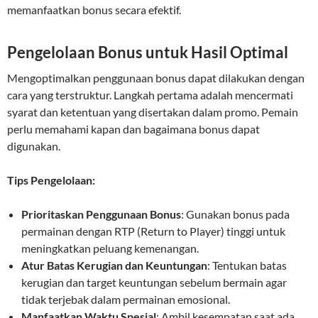
memanfaatkan bonus secara efektif.
Pengelolaan Bonus untuk Hasil Optimal
Mengoptimalkan penggunaan bonus dapat dilakukan dengan
cara yang terstruktur. Langkah pertama adalah mencermati
syarat dan ketentuan yang disertakan dalam promo. Pemain
perlu memahami kapan dan bagaimana bonus dapat
digunakan.
Tips Pengelolaan:
Prioritaskan Penggunaan Bonus
: Gunakan bonus pada
permainan dengan RTP (Return to Player) tinggi untuk
meningkatkan peluang kemenangan.
Atur Batas Kerugian dan Keuntungan
: Tentukan batas
kerugian dan target keuntungan sebelum bermain agar
tidak terjebak dalam permainan emosional.
Manfaatkan Waktu Spesial
: Ambil kesempatan saat ada