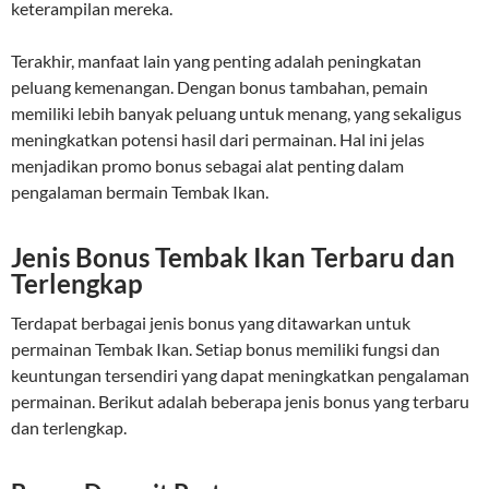
keterampilan mereka.
Terakhir, manfaat lain yang penting adalah peningkatan
peluang kemenangan. Dengan bonus tambahan, pemain
memiliki lebih banyak peluang untuk menang, yang sekaligus
meningkatkan potensi hasil dari permainan. Hal ini jelas
menjadikan promo bonus sebagai alat penting dalam
pengalaman bermain Tembak Ikan.
Jenis Bonus Tembak Ikan Terbaru dan
Terlengkap
Terdapat berbagai jenis bonus yang ditawarkan untuk
permainan Tembak Ikan. Setiap bonus memiliki fungsi dan
keuntungan tersendiri yang dapat meningkatkan pengalaman
permainan. Berikut adalah beberapa jenis bonus yang terbaru
dan terlengkap.