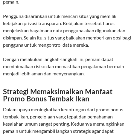
pemain.
Pengguna disarankan untuk mencari situs yang memiliki
kebijakan privasi transparan. Kebijakan tersebut harus
menjelaskan bagaimana data pengguna akan digunakan dan
disimpan. Selain itu, situs yang baik akan memberikan opsi bagi
pengguna untuk mengontrol data mereka.
Dengan melakukan langkah-langkah ini, pemain dapat
meminimalkan risiko dan memastikan pengalaman bermain
menjadi lebih aman dan menyenangkan.
Strategi Memaksimalkan Manfaat
Promo Bonus Tembak Ikan
Dalam upaya meningkatkan keuntungan dari promo bonus
tembak ikan, pengelolaan yang tepat dan pemahaman
kesalahan umum sangat penting. Keduanya memungkinkan
pemain untuk mengambil langkah strategis agar dapat