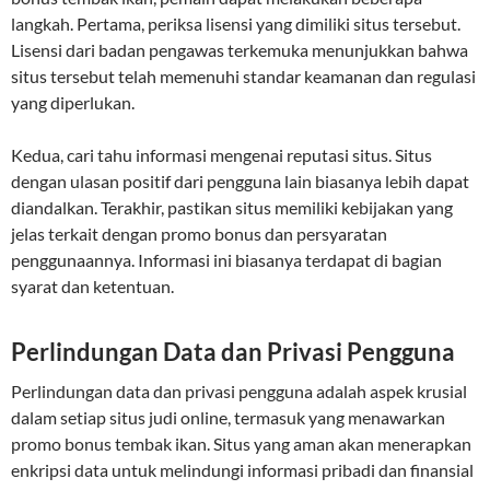
langkah. Pertama, periksa lisensi yang dimiliki situs tersebut.
Lisensi dari badan pengawas terkemuka menunjukkan bahwa
situs tersebut telah memenuhi standar keamanan dan regulasi
yang diperlukan.
Kedua, cari tahu informasi mengenai reputasi situs. Situs
dengan ulasan positif dari pengguna lain biasanya lebih dapat
diandalkan. Terakhir, pastikan situs memiliki kebijakan yang
jelas terkait dengan promo bonus dan persyaratan
penggunaannya. Informasi ini biasanya terdapat di bagian
syarat dan ketentuan.
Perlindungan Data dan Privasi Pengguna
Perlindungan data dan privasi pengguna adalah aspek krusial
dalam setiap situs judi online, termasuk yang menawarkan
promo bonus tembak ikan. Situs yang aman akan menerapkan
enkripsi data untuk melindungi informasi pribadi dan finansial