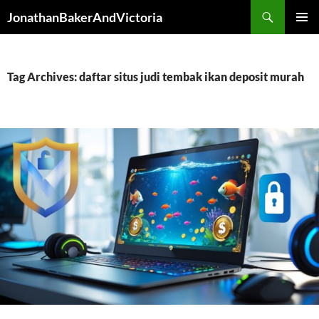
Search
JonathanBakerAndVictoria
SKIP
PRIMAR
TO
MENU
CONTENT
Tag Archives: daftar situs judi tembak ikan deposit murah