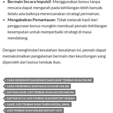
Bermain Secara Impulsif
: Menggunakan bonus tanpa
rencana dapat mengarah pada kehilangan lebih banyak.
Selalu ada baiknya merencanakan strategi permainan.
Mengabaikan Pemantauan
: Tidak melacak hasil dari
penggunaan bonus mungkin membuat pemain kehilangan
kesempatan untuk memperbaiki strategi di masa
mendatang.
Dengan menghindari kesalahan-kesalahan ini, pemain dapat
memaksimalkan pengalaman bermain dan keuntungan yang
diperoleh dari bonus tembak ikan.
CARA MENDAPATKAN BONUS DARI GAME TEMBAK IKAN ONLINE
CARA MENEMBAK IKAN NAGA DI GAME ONLINE
DAFTAR GAME JUDI TEMBAK IKAN GACOR HARI INI
DAFTAR SITUS JUDI TEMBAK IKAN DEPOSIT MURAH
GAME JUDI TEMBAK IKAN TANPA MODAL AWAL
JUDI TEMBAK IKAN ONLINE DEPOSIT OVO