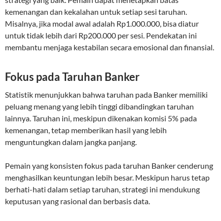
kemenangan dan kekalahan untuk setiap sesi taruhan.
Misalnya, jika modal awal adalah Rp1.000.000, bisa diatur
untuk tidak lebih dari Rp200.000 per sesi. Pendekatan ini
membantu menjaga kestabilan secara emosional dan finansial.
Fokus pada Taruhan Banker
Statistik menunjukkan bahwa taruhan pada Banker memiliki
peluang menang yang lebih tinggi dibandingkan taruhan
lainnya. Taruhan ini, meskipun dikenakan komisi 5% pada
kemenangan, tetap memberikan hasil yang lebih
menguntungkan dalam jangka panjang.
Pemain yang konsisten fokus pada taruhan Banker cenderung
menghasilkan keuntungan lebih besar. Meskipun harus tetap
berhati-hati dalam setiap taruhan, strategi ini mendukung
keputusan yang rasional dan berbasis data.