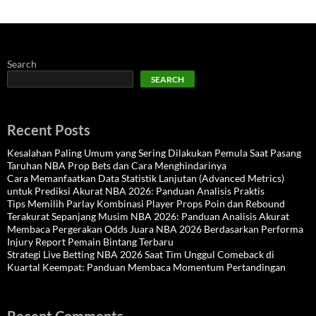
Search
SEARCH
Recent Posts
Kesalahan Paling Umum yang Sering Dilakukan Pemula Saat Pasang
Taruhan NBA Prop Bets dan Cara Menghindarinya
Cara Memanfaatkan Data Statistik Lanjutan (Advanced Metrics)
untuk Prediksi Akurat NBA 2026: Panduan Analisis Praktis
Tips Memilih Parlay Kombinasi Player Props Poin dan Rebound
Terakurat Sepanjang Musim NBA 2026: Panduan Analisis Akurat
Membaca Pergerakan Odds Juara NBA 2026 Berdasarkan Performa
Injury Report Pemain Bintang Terbaru
Strategi Live Betting NBA 2026 Saat Tim Unggul Comeback di
Kuartal Keempat: Panduan Membaca Momentum Pertandingan
Recent Comments