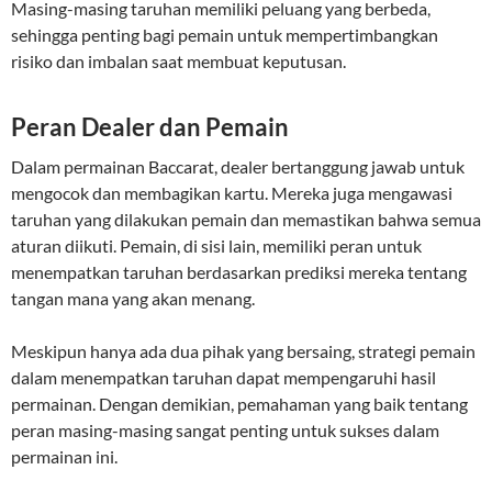
Masing-masing taruhan memiliki peluang yang berbeda,
sehingga penting bagi pemain untuk mempertimbangkan
risiko dan imbalan saat membuat keputusan.
Peran Dealer dan Pemain
Dalam permainan Baccarat, dealer bertanggung jawab untuk
mengocok dan membagikan kartu. Mereka juga mengawasi
taruhan yang dilakukan pemain dan memastikan bahwa semua
aturan diikuti. Pemain, di sisi lain, memiliki peran untuk
menempatkan taruhan berdasarkan prediksi mereka tentang
tangan mana yang akan menang.
Meskipun hanya ada dua pihak yang bersaing, strategi pemain
dalam menempatkan taruhan dapat mempengaruhi hasil
permainan. Dengan demikian, pemahaman yang baik tentang
peran masing-masing sangat penting untuk sukses dalam
permainan ini.