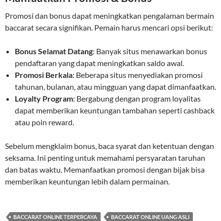
Promosi dan bonus dapat meningkatkan pengalaman bermain
baccarat secara signifikan. Pemain harus mencari opsi berikut:
Bonus Selamat Datang
: Banyak situs menawarkan bonus
pendaftaran yang dapat meningkatkan saldo awal.
Promosi Berkala
: Beberapa situs menyediakan promosi
tahunan, bulanan, atau mingguan yang dapat dimanfaatkan.
Loyalty Program
: Bergabung dengan program loyalitas
dapat memberikan keuntungan tambahan seperti cashback
atau poin reward.
Sebelum mengklaim bonus, baca syarat dan ketentuan dengan
seksama. Ini penting untuk memahami persyaratan taruhan
dan batas waktu. Memanfaatkan promosi dengan bijak bisa
memberikan keuntungan lebih dalam permainan.
BACCARAT ONLINE TERPERCAYA
BACCARAT ONLINE UANG ASLI