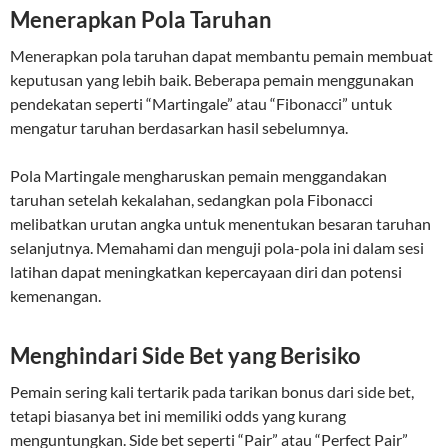
Menerapkan Pola Taruhan
Menerapkan pola taruhan dapat membantu pemain membuat
keputusan yang lebih baik. Beberapa pemain menggunakan
pendekatan seperti “Martingale” atau “Fibonacci” untuk
mengatur taruhan berdasarkan hasil sebelumnya.
Pola Martingale mengharuskan pemain menggandakan
taruhan setelah kekalahan, sedangkan pola Fibonacci
melibatkan urutan angka untuk menentukan besaran taruhan
selanjutnya. Memahami dan menguji pola-pola ini dalam sesi
latihan dapat meningkatkan kepercayaan diri dan potensi
kemenangan.
Menghindari Side Bet yang Berisiko
Pemain sering kali tertarik pada tarikan bonus dari side bet,
tetapi biasanya bet ini memiliki odds yang kurang
menguntungkan. Side bet seperti “Pair” atau “Perfect Pair”