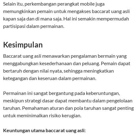
Selain itu, perkembangan perangkat mobile juga
memungkinkan pemain untuk mengakses baccarat uang asli
kapan saja dan di mana saja. Hal ini semakin mempermudah
partisipasi dalam permainan.
Kesimpulan
Baccarat uang asli menawarkan pengalaman bermain yang
menggabungkan kesederhanaan dan peluang. Pemain dapat
bertaruh dengan nilai nyata, sehingga meningkatkan
ketegangan dan keseruan dalam permainan.
Permainan ini sangat bergantung pada keberuntungan,
meskipun strategi dasar dapat membantu dalam pengelolaan
taruhan. Pemahaman aturan dan pola taruhan sangat penting
untuk meminimalkan risiko kerugian.
Keuntungan utama baccarat uang asli: