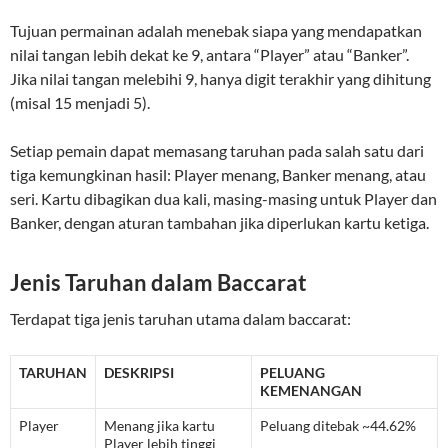
Tujuan permainan adalah menebak siapa yang mendapatkan
nilai tangan lebih dekat ke 9, antara “Player” atau “Banker”.
Jika nilai tangan melebihi 9, hanya digit terakhir yang dihitung
(misal 15 menjadi 5).
Setiap pemain dapat memasang taruhan pada salah satu dari
tiga kemungkinan hasil: Player menang, Banker menang, atau
seri. Kartu dibagikan dua kali, masing-masing untuk Player dan
Banker, dengan aturan tambahan jika diperlukan kartu ketiga.
Jenis Taruhan dalam Baccarat
Terdapat tiga jenis taruhan utama dalam baccarat:
TARUHAN
DESKRIPSI
PELUANG
KEMENANGAN
Player
Menang jika kartu
Peluang ditebak ~44.62%
Player lebih tinggi