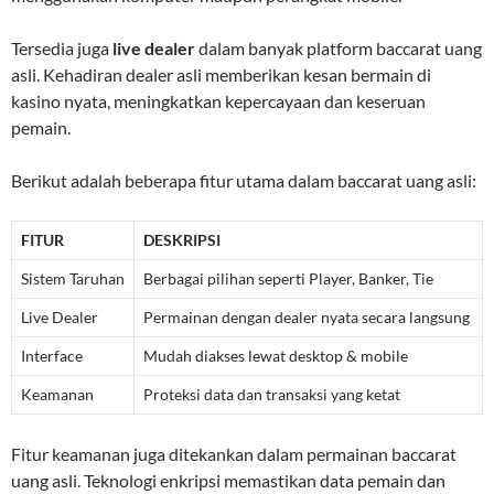
Tersedia juga
live dealer
dalam banyak platform baccarat uang
asli. Kehadiran dealer asli memberikan kesan bermain di
kasino nyata, meningkatkan kepercayaan dan keseruan
pemain.
Berikut adalah beberapa fitur utama dalam baccarat uang asli:
FITUR
DESKRIPSI
Sistem Taruhan
Berbagai pilihan seperti Player, Banker, Tie
Live Dealer
Permainan dengan dealer nyata secara langsung
Interface
Mudah diakses lewat desktop & mobile
Keamanan
Proteksi data dan transaksi yang ketat
Fitur keamanan juga ditekankan dalam permainan baccarat
uang asli. Teknologi enkripsi memastikan data pemain dan