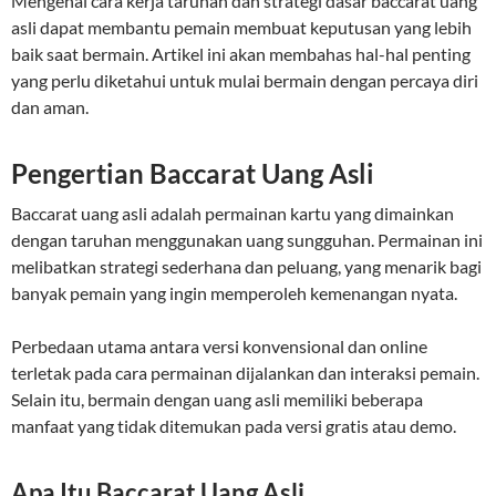
Mengenal cara kerja taruhan dan strategi dasar baccarat uang
asli dapat membantu pemain membuat keputusan yang lebih
baik saat bermain. Artikel ini akan membahas hal-hal penting
yang perlu diketahui untuk mulai bermain dengan percaya diri
dan aman.
Pengertian Baccarat Uang Asli
Baccarat uang asli adalah permainan kartu yang dimainkan
dengan taruhan menggunakan uang sungguhan. Permainan ini
melibatkan strategi sederhana dan peluang, yang menarik bagi
banyak pemain yang ingin memperoleh kemenangan nyata.
Perbedaan utama antara versi konvensional dan online
terletak pada cara permainan dijalankan dan interaksi pemain.
Selain itu, bermain dengan uang asli memiliki beberapa
manfaat yang tidak ditemukan pada versi gratis atau demo.
Apa Itu Baccarat Uang Asli