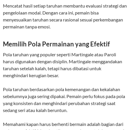
Mencatat hasil setiap taruhan membantu evaluasi strategi dan
pengelolaan modal. Dengan cara ini, pemain bisa
menyesuaikan taruhan secara rasional sesuai perkembangan
permainan tanpa emosi.
Memilih Pola Permainan yang Efektif
Pola taruhan yang populer seperti Martingale atau Paroli
harus digunakan dengan disiplin. Martingale menggandakan
taruhan setelah kalah, tetapi harus dibatasi untuk
menghindari kerugian besar.
Pola taruhan berdasarkan pola kemenangan dan kekalahan
sebelumnya juga sering dipakai. Pemain perlu fokus pada pola
yang konsisten dan menghindari perubahan strategi saat
sedang seri atau kalah beruntun.
Memahami kapan harus berhenti bermain adalah bagian dari