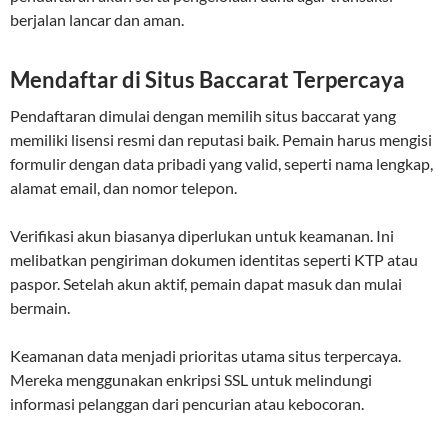
berjalan lancar dan aman.
Mendaftar di Situs Baccarat Terpercaya
Pendaftaran dimulai dengan memilih situs baccarat yang
memiliki lisensi resmi dan reputasi baik. Pemain harus mengisi
formulir dengan data pribadi yang valid, seperti nama lengkap,
alamat email, dan nomor telepon.
Verifikasi akun biasanya diperlukan untuk keamanan. Ini
melibatkan pengiriman dokumen identitas seperti KTP atau
paspor. Setelah akun aktif, pemain dapat masuk dan mulai
bermain.
Keamanan data menjadi prioritas utama situs terpercaya.
Mereka menggunakan enkripsi SSL untuk melindungi
informasi pelanggan dari pencurian atau kebocoran.