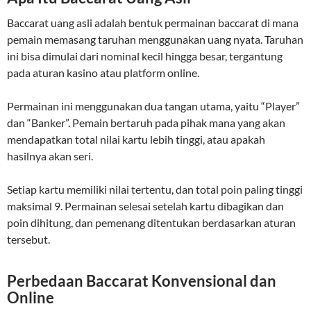
Baccarat uang asli adalah bentuk permainan baccarat di mana
pemain memasang taruhan menggunakan uang nyata. Taruhan
ini bisa dimulai dari nominal kecil hingga besar, tergantung
pada aturan kasino atau platform online.
Permainan ini menggunakan dua tangan utama, yaitu “Player”
dan “Banker”. Pemain bertaruh pada pihak mana yang akan
mendapatkan total nilai kartu lebih tinggi, atau apakah
hasilnya akan seri.
Setiap kartu memiliki nilai tertentu, dan total poin paling tinggi
maksimal 9. Permainan selesai setelah kartu dibagikan dan
poin dihitung, dan pemenang ditentukan berdasarkan aturan
tersebut.
Perbedaan Baccarat Konvensional dan
Online