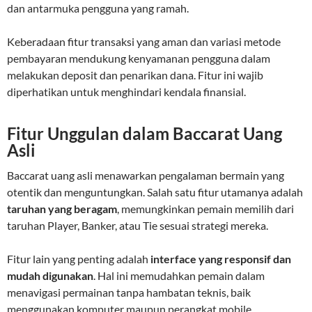
dan antarmuka pengguna yang ramah.
Keberadaan fitur transaksi yang aman dan variasi metode
pembayaran mendukung kenyamanan pengguna dalam
melakukan deposit dan penarikan dana. Fitur ini wajib
diperhatikan untuk menghindari kendala finansial.
Fitur Unggulan dalam Baccarat Uang
Asli
Baccarat uang asli menawarkan pengalaman bermain yang
otentik dan menguntungkan. Salah satu fitur utamanya adalah
taruhan yang beragam
, memungkinkan pemain memilih dari
taruhan Player, Banker, atau Tie sesuai strategi mereka.
Fitur lain yang penting adalah
interface yang responsif dan
mudah digunakan
. Hal ini memudahkan pemain dalam
menavigasi permainan tanpa hambatan teknis, baik
menggunakan komputer maupun perangkat mobile.