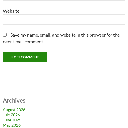
Website
Save my name, email, and website in this browser for the
next time I comment.
Archives
August 2026
July 2026
June 2026
May 2026