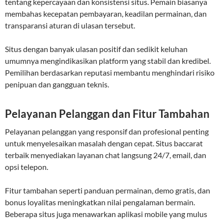
tentang kepercayaan dan konsistensi situs. Pemain biasanya
membahas kecepatan pembayaran, keadilan permainan, dan
transparansi aturan di ulasan tersebut.
Situs dengan banyak ulasan positif dan sedikit keluhan
umumnya mengindikasikan platform yang stabil dan kredibel.
Pemilihan berdasarkan reputasi membantu menghindari risiko
penipuan dan gangguan teknis.
Pelayanan Pelanggan dan Fitur Tambahan
Pelayanan pelanggan yang responsif dan profesional penting
untuk menyelesaikan masalah dengan cepat. Situs baccarat
terbaik menyediakan layanan chat langsung 24/7, email, dan
opsi telepon.
Fitur tambahan seperti panduan permainan, demo gratis, dan
bonus loyalitas meningkatkan nilai pengalaman bermain.
Beberapa situs juga menawarkan aplikasi mobile yang mulus