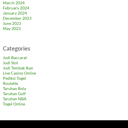
March 2024
February 2024
January 2024
December 2023
June 2023
May 2023
Categories
Judi Baccarat
Judi Slot
Judi Tembak Ikan
Live Casino Online
Pediksi Togel
Roulette
Taruhan Bola
Taruhan Golf
Taruhan NBA
Togel Online