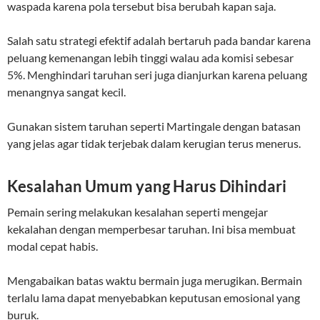
waspada karena pola tersebut bisa berubah kapan saja.
Salah satu strategi efektif adalah bertaruh pada bandar karena
peluang kemenangan lebih tinggi walau ada komisi sebesar
5%. Menghindari taruhan seri juga dianjurkan karena peluang
menangnya sangat kecil.
Gunakan sistem taruhan seperti Martingale dengan batasan
yang jelas agar tidak terjebak dalam kerugian terus menerus.
Kesalahan Umum yang Harus Dihindari
Pemain sering melakukan kesalahan seperti mengejar
kekalahan dengan memperbesar taruhan. Ini bisa membuat
modal cepat habis.
Mengabaikan batas waktu bermain juga merugikan. Bermain
terlalu lama dapat menyebabkan keputusan emosional yang
buruk.