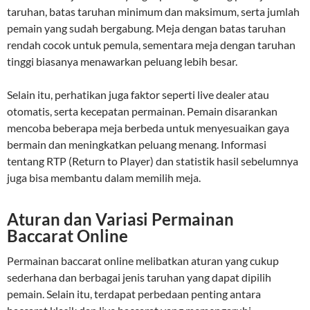
taruhan, batas taruhan minimum dan maksimum, serta jumlah
pemain yang sudah bergabung. Meja dengan batas taruhan
rendah cocok untuk pemula, sementara meja dengan taruhan
tinggi biasanya menawarkan peluang lebih besar.
Selain itu, perhatikan juga faktor seperti live dealer atau
otomatis, serta kecepatan permainan. Pemain disarankan
mencoba beberapa meja berbeda untuk menyesuaikan gaya
bermain dan meningkatkan peluang menang. Informasi
tentang RTP (Return to Player) dan statistik hasil sebelumnya
juga bisa membantu dalam memilih meja.
Aturan dan Variasi Permainan
Baccarat Online
Permainan baccarat online melibatkan aturan yang cukup
sederhana dan berbagai jenis taruhan yang dapat dipilih
pemain. Selain itu, terdapat perbedaan penting antara