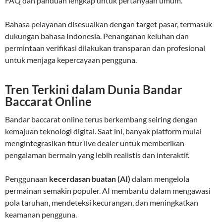
FAQ dan panduan lengkap untuk pertanyaan umum.
Bahasa pelayanan disesuaikan dengan target pasar, termasuk
dukungan bahasa Indonesia. Penanganan keluhan dan
permintaan verifikasi dilakukan transparan dan profesional
untuk menjaga kepercayaan pengguna.
Tren Terkini dalam Dunia Bandar
Baccarat Online
Bandar baccarat online terus berkembang seiring dengan
kemajuan teknologi digital. Saat ini, banyak platform mulai
mengintegrasikan fitur live dealer untuk memberikan
pengalaman bermain yang lebih realistis dan interaktif.
Penggunaan
kecerdasan buatan (AI)
dalam mengelola
permainan semakin populer. AI membantu dalam mengawasi
pola taruhan, mendeteksi kecurangan, dan meningkatkan
keamanan pengguna.