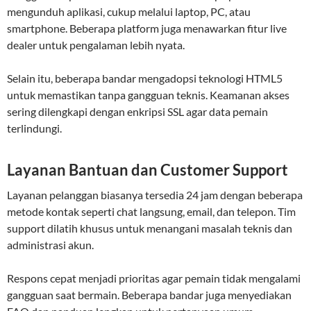
mengunduh aplikasi, cukup melalui laptop, PC, atau
smartphone. Beberapa platform juga menawarkan fitur live
dealer untuk pengalaman lebih nyata.
Selain itu, beberapa bandar mengadopsi teknologi HTML5
untuk memastikan tanpa gangguan teknis. Keamanan akses
sering dilengkapi dengan enkripsi SSL agar data pemain
terlindungi.
Layanan Bantuan dan Customer Support
Layanan pelanggan biasanya tersedia 24 jam dengan beberapa
metode kontak seperti chat langsung, email, dan telepon. Tim
support dilatih khusus untuk menangani masalah teknis dan
administrasi akun.
Respons cepat menjadi prioritas agar pemain tidak mengalami
gangguan saat bermain. Beberapa bandar juga menyediakan