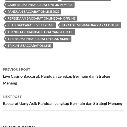
CARA BERMAIN BACCARAT UNTUK PEMULA
PANDUAN BACCARAT ONLINE 2025
PERBEDAAN BACCARAT ONLINE DAN OFFLINE
SITUS BACCARAT LIVE TERBAIK
STRATEGI MENANG BACCARAT ONLINE
TEKNIK TARUHAN BACCARAT YANG EFEKTIF
TIPS BERMAIN BACCARAT DENGAN AMAN
TRIK JITU BACCARAT ONLINE
Post
PREVIOUS POST
navigation
Live Casino Baccarat: Panduan Lengkap Bermain dan Strategi
Menang
NEXT POST
Baccarat Uang Asli: Panduan Lengkap Bermain dan Strategi Menang