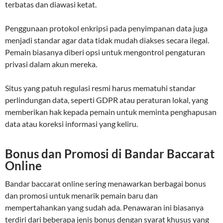
terbatas dan diawasi ketat.
Penggunaan protokol enkripsi pada penyimpanan data juga
menjadi standar agar data tidak mudah diakses secara ilegal.
Pemain biasanya diberi opsi untuk mengontrol pengaturan
privasi dalam akun mereka.
Situs yang patuh regulasi resmi harus mematuhi standar
perlindungan data, seperti GDPR atau peraturan lokal, yang
memberikan hak kepada pemain untuk meminta penghapusan
data atau koreksi informasi yang keliru.
Bonus dan Promosi di Bandar Baccarat
Online
Bandar baccarat online sering menawarkan berbagai bonus
dan promosi untuk menarik pemain baru dan
mempertahankan yang sudah ada. Penawaran ini biasanya
terdiri dari beberapa jenis bonus dengan syarat khusus yang