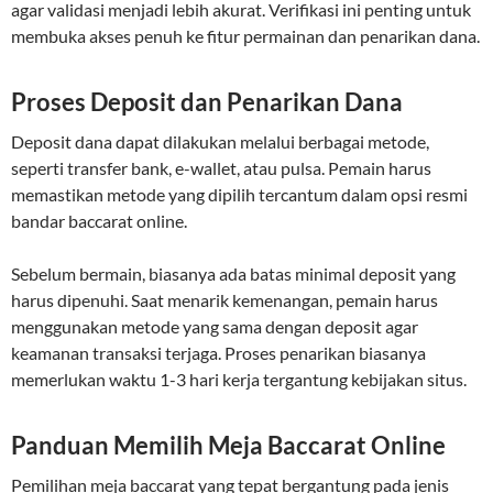
agar validasi menjadi lebih akurat. Verifikasi ini penting untuk
membuka akses penuh ke fitur permainan dan penarikan dana.
Proses Deposit dan Penarikan Dana
Deposit dana dapat dilakukan melalui berbagai metode,
seperti transfer bank, e-wallet, atau pulsa. Pemain harus
memastikan metode yang dipilih tercantum dalam opsi resmi
bandar baccarat online.
Sebelum bermain, biasanya ada batas minimal deposit yang
harus dipenuhi. Saat menarik kemenangan, pemain harus
menggunakan metode yang sama dengan deposit agar
keamanan transaksi terjaga. Proses penarikan biasanya
memerlukan waktu 1-3 hari kerja tergantung kebijakan situs.
Panduan Memilih Meja Baccarat Online
Pemilihan meja baccarat yang tepat bergantung pada jenis