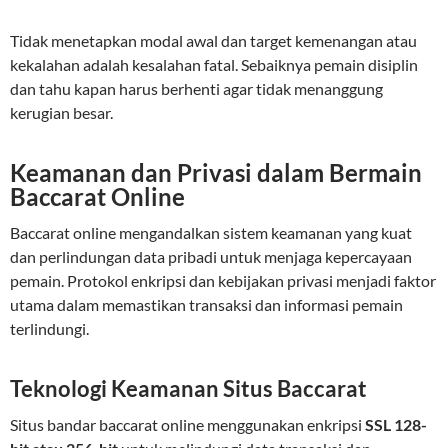
Tidak menetapkan modal awal dan target kemenangan atau
kekalahan adalah kesalahan fatal. Sebaiknya pemain disiplin
dan tahu kapan harus berhenti agar tidak menanggung
kerugian besar.
Keamanan dan Privasi dalam Bermain
Baccarat Online
Baccarat online mengandalkan sistem keamanan yang kuat
dan perlindungan data pribadi untuk menjaga kepercayaan
pemain. Protokol enkripsi dan kebijakan privasi menjadi faktor
utama dalam memastikan transaksi dan informasi pemain
terlindungi.
Teknologi Keamanan Situs Baccarat
Situs bandar baccarat online menggunakan enkripsi
SSL 128-