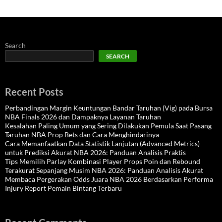
Search
SEARCH
Recent Posts
Perbandingan Margin Keuntungan Bandar Taruhan (Vig) pada Bursa
NBA Finals 2026 dan Dampaknya Layanan Taruhan
Kesalahan Paling Umum yang Sering Dilakukan Pemula Saat Pasang
Taruhan NBA Prop Bets dan Cara Menghindarinya
Cara Memanfaatkan Data Statistik Lanjutan (Advanced Metrics)
untuk Prediksi Akurat NBA 2026: Panduan Analisis Praktis
Tips Memilih Parlay Kombinasi Player Props Poin dan Rebound
Terakurat Sepanjang Musim NBA 2026: Panduan Analisis Akurat
Membaca Pergerakan Odds Juara NBA 2026 Berdasarkan Performa
Injury Report Pemain Bintang Terbaru