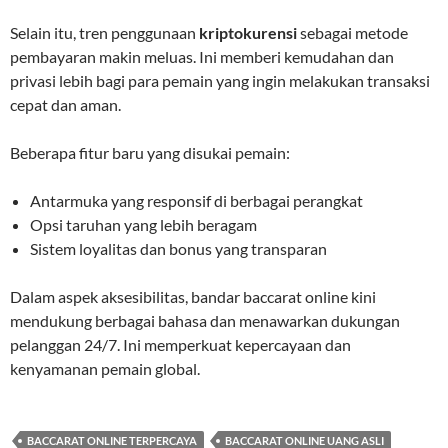
Selain itu, tren penggunaan
kriptokurensi
sebagai metode
pembayaran makin meluas. Ini memberi kemudahan dan
privasi lebih bagi para pemain yang ingin melakukan transaksi
cepat dan aman.
Beberapa fitur baru yang disukai pemain:
Antarmuka yang responsif di berbagai perangkat
Opsi taruhan yang lebih beragam
Sistem loyalitas dan bonus yang transparan
Dalam aspek aksesibilitas, bandar baccarat online kini
mendukung berbagai bahasa dan menawarkan dukungan
pelanggan 24/7. Ini memperkuat kepercayaan dan
kenyamanan pemain global.
BACCARAT ONLINE TERPERCAYA
BACCARAT ONLINE UANG ASLI