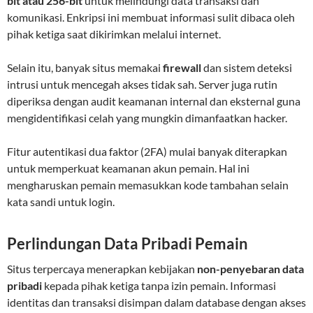
bit atau 256-bit
untuk melindungi data transaksi dan
komunikasi. Enkripsi ini membuat informasi sulit dibaca oleh
pihak ketiga saat dikirimkan melalui internet.
Selain itu, banyak situs memakai
firewall
dan sistem deteksi
intrusi untuk mencegah akses tidak sah. Server juga rutin
diperiksa dengan audit keamanan internal dan eksternal guna
mengidentifikasi celah yang mungkin dimanfaatkan hacker.
Fitur autentikasi dua faktor (2FA) mulai banyak diterapkan
untuk memperkuat keamanan akun pemain. Hal ini
mengharuskan pemain memasukkan kode tambahan selain
kata sandi untuk login.
Perlindungan Data Pribadi Pemain
Situs terpercaya menerapkan kebijakan
non-penyebaran data
pribadi
kepada pihak ketiga tanpa izin pemain. Informasi
identitas dan transaksi disimpan dalam database dengan akses