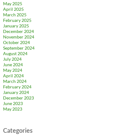
May 2025
April 2025
March 2025
February 2025
January 2025
December 2024
November 2024
October 2024
September 2024
August 2024
July 2024
June 2024
May 2024
April 2024
March 2024
February 2024
January 2024
December 2023
June 2023
May 2023
Categories