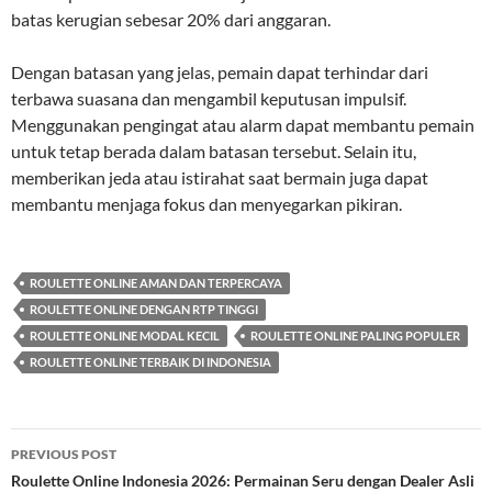
batas kerugian sebesar 20% dari anggaran.
Dengan batasan yang jelas, pemain dapat terhindar dari
terbawa suasana dan mengambil keputusan impulsif.
Menggunakan pengingat atau alarm dapat membantu pemain
untuk tetap berada dalam batasan tersebut. Selain itu,
memberikan jeda atau istirahat saat bermain juga dapat
membantu menjaga fokus dan menyegarkan pikiran.
ROULETTE ONLINE AMAN DAN TERPERCAYA
ROULETTE ONLINE DENGAN RTP TINGGI
ROULETTE ONLINE MODAL KECIL
ROULETTE ONLINE PALING POPULER
ROULETTE ONLINE TERBAIK DI INDONESIA
Post
PREVIOUS POST
navigation
Roulette Online Indonesia 2026: Permainan Seru dengan Dealer Asli