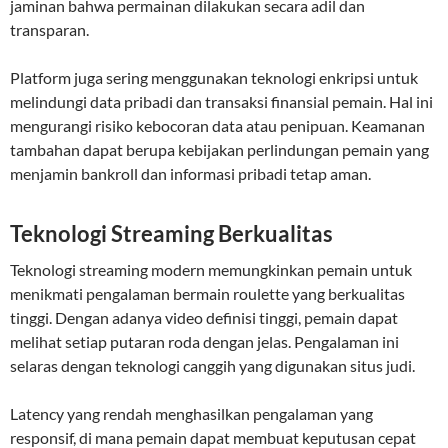
jaminan bahwa permainan dilakukan secara adil dan
transparan.
Platform juga sering menggunakan teknologi enkripsi untuk
melindungi data pribadi dan transaksi finansial pemain. Hal ini
mengurangi risiko kebocoran data atau penipuan. Keamanan
tambahan dapat berupa kebijakan perlindungan pemain yang
menjamin bankroll dan informasi pribadi tetap aman.
Teknologi Streaming Berkualitas
Teknologi streaming modern memungkinkan pemain untuk
menikmati pengalaman bermain roulette yang berkualitas
tinggi. Dengan adanya video definisi tinggi, pemain dapat
melihat setiap putaran roda dengan jelas. Pengalaman ini
selaras dengan teknologi canggih yang digunakan situs judi.
Latency yang rendah menghasilkan pengalaman yang
responsif, di mana pemain dapat membuat keputusan cepat