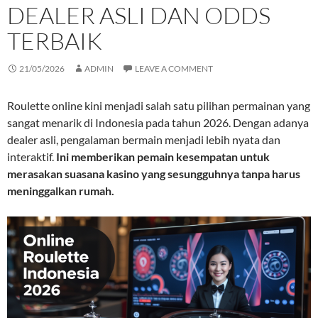
DEALER ASLI DAN ODDS
TERBAIK
21/05/2026
ADMIN
LEAVE A COMMENT
Roulette online kini menjadi salah satu pilihan permainan yang
sangat menarik di Indonesia pada tahun 2026. Dengan adanya
dealer asli, pengalaman bermain menjadi lebih nyata dan
interaktif.
Ini memberikan pemain kesempatan untuk
merasakan suasana kasino yang sesungguhnya tanpa harus
meninggalkan rumah.