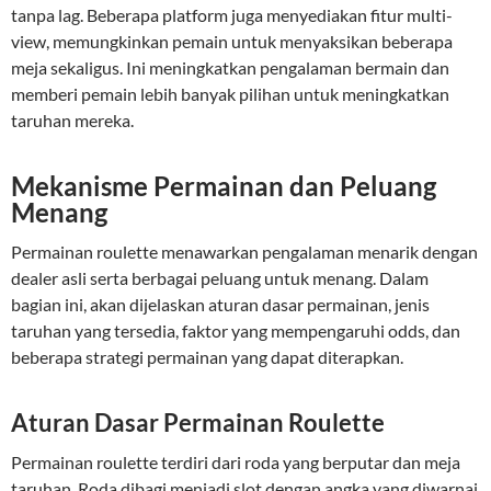
tanpa lag. Beberapa platform juga menyediakan fitur multi-
view, memungkinkan pemain untuk menyaksikan beberapa
meja sekaligus. Ini meningkatkan pengalaman bermain dan
memberi pemain lebih banyak pilihan untuk meningkatkan
taruhan mereka.
Mekanisme Permainan dan Peluang
Menang
Permainan roulette menawarkan pengalaman menarik dengan
dealer asli serta berbagai peluang untuk menang. Dalam
bagian ini, akan dijelaskan aturan dasar permainan, jenis
taruhan yang tersedia, faktor yang mempengaruhi odds, dan
beberapa strategi permainan yang dapat diterapkan.
Aturan Dasar Permainan Roulette
Permainan roulette terdiri dari roda yang berputar dan meja
taruhan. Roda dibagi menjadi slot dengan angka yang diwarnai