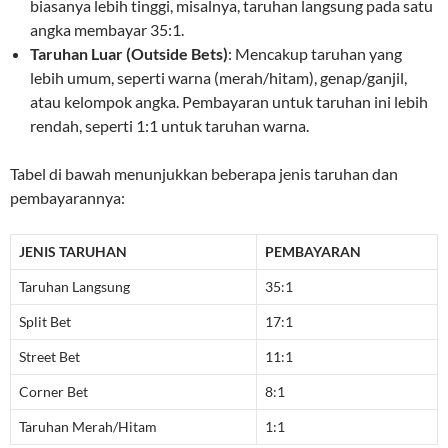
biasanya lebih tinggi, misalnya, taruhan langsung pada satu
angka membayar 35:1.
Taruhan Luar (Outside Bets)
: Mencakup taruhan yang
lebih umum, seperti warna (merah/hitam), genap/ganjil,
atau kelompok angka. Pembayaran untuk taruhan ini lebih
rendah, seperti 1:1 untuk taruhan warna.
Tabel di bawah menunjukkan beberapa jenis taruhan dan
pembayarannya:
JENIS TARUHAN
PEMBAYARAN
Taruhan Langsung
35:1
Split Bet
17:1
Street Bet
11:1
Corner Bet
8:1
Taruhan Merah/Hitam
1:1