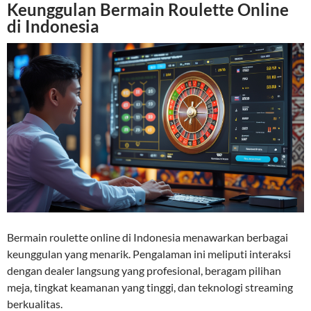
Keunggulan Bermain Roulette Online
di Indonesia
Bermain roulette online di Indonesia menawarkan berbagai
keunggulan yang menarik. Pengalaman ini meliputi interaksi
dengan dealer langsung yang profesional, beragam pilihan
meja, tingkat keamanan yang tinggi, dan teknologi streaming
berkualitas.