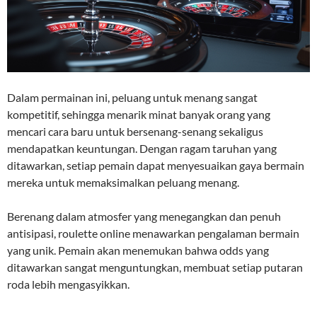
Dalam permainan ini, peluang untuk menang sangat
kompetitif, sehingga menarik minat banyak orang yang
mencari cara baru untuk bersenang-senang sekaligus
mendapatkan keuntungan. Dengan ragam taruhan yang
ditawarkan, setiap pemain dapat menyesuaikan gaya bermain
mereka untuk memaksimalkan peluang menang.
Berenang dalam atmosfer yang menegangkan dan penuh
antisipasi, roulette online menawarkan pengalaman bermain
yang unik. Pemain akan menemukan bahwa odds yang
ditawarkan sangat menguntungkan, membuat setiap putaran
roda lebih mengasyikkan.