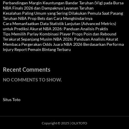
Perbandingan Margin Keuntungan Bandar Taruhan (Vig) pada Bursa
NBA Finals 2026 dan Dampaknya Layanan Taruhan
Kesalahan Paling Umum yang Sering Dilakukan Pemula Saat Pasang
Taruhan NBA Prop Bets dan Cara Menghindarinya
Cara Memanfaatkan Data Statistik Lanjutan (Advanced Metrics)
untuk Prediksi Akurat NBA 2026: Panduan Analisis Praktis
Tips Memilih Parlay Kombinasi Player Props Poin dan Rebound
Terakurat Sepanjang Musim NBA 2026: Panduan Analisis Akurat
Membaca Pergerakan Odds Juara NBA 2026 Berdasarkan Performa
Injury Report Pemain Bintang Terbaru
Recent Comments
NO COMMENTS TO SHOW.
Situs Toto
Copyright © 2025 |
OLXTOTO