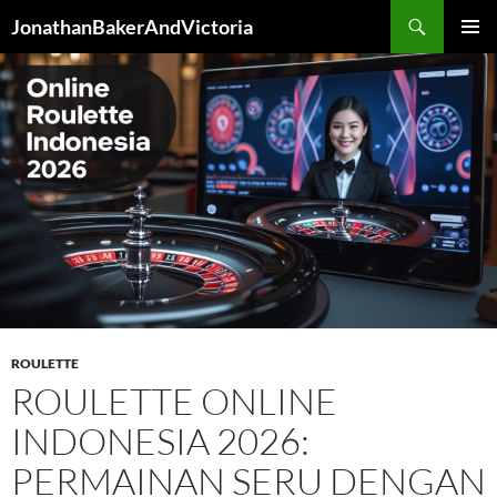
Search
JonathanBakerAndVictoria
SKIP
PRIMAR
TO
MENU
CONTENT
ROULETTE
ROULETTE ONLINE
INDONESIA 2026:
PERMAINAN SERU DENGAN