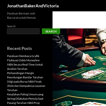
Search
JonathanBakerAndVictoria
Panduan Bermain Judi
Baccarat untuk Pemula
Search
SEARCH
Recent Posts
Panduan Membaca Grafik
Fluktuasi Odds Moneyline
NBA Secara Real-Time Untuk
Analisis Taruhan
Perbandingan Margin
Keuntungan Bandar Taruhan
(Vig) pada Bursa NBA Finals
2026 dan Dampaknya Layanan
Taruhan
Kesalahan Paling Umum yang
Sering Dilakukan Pemula Saat
Pasang Taruhan NBA Prop