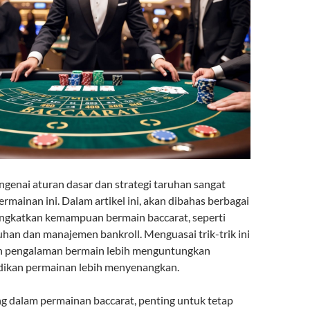
nai aturan dasar dan strategi taruhan sangat
rmainan ini. Dalam artikel ini, akan dibahas berbagai
ngkatkan kemampuan bermain baccarat, seperti
ruhan dan manajemen bankroll. Menguasai trik-trik ini
n pengalaman bermain lebih menguntungkan
dikan permainan lebih menyenangkan.
g dalam permainan baccarat, penting untuk tetap