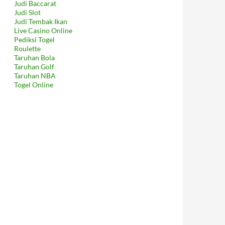
Judi Baccarat
Judi Slot
Judi Tembak Ikan
Live Casino Online
Pediksi Togel
Roulette
Taruhan Bola
Taruhan Golf
Taruhan NBA
Togel Online