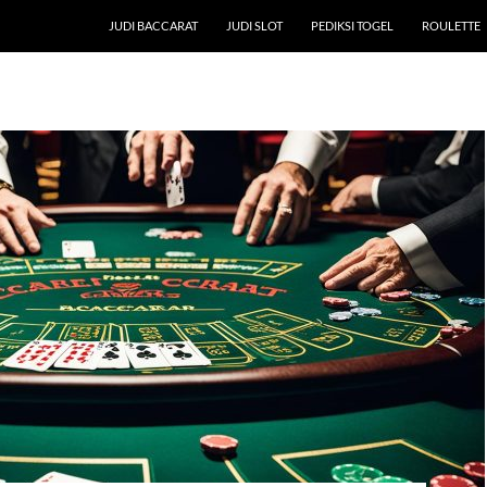
SKIP TO CONTENT
JUDI BACCARAT
JUDI SLOT
PEDIKSI TOGEL
ROULETTE