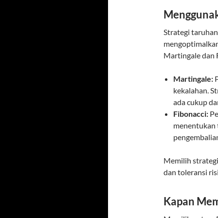
Menggunaka
Strategi taruha
mengoptimalkan
Martingale dan 
Martingale:
P
kekalahan. Str
ada cukup da
Fibonacci:
Pe
menentukan ta
pengembalian
Memilih strateg
dan toleransi r
Kapan Memi