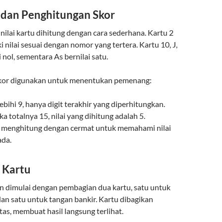
u dan Penghitungan Skor
nilai kartu dihitung dengan cara sederhana. Kartu 2
i nilai sesuai dengan nomor yang tertera. Kartu 10, J,
i nol, sementara As bernilai satu.
kor digunakan untuk menentukan pemenang:
lebihi 9, hanya digit terakhir yang diperhitungkan.
ka totalnya 15, nilai yang dihitung adalah 5.
 menghitung dengan cermat untuk memahami nilai
ada.
 Kartu
n dimulai dengan pembagian dua kartu, satu untuk
an satu untuk tangan bankir. Kartu dibagikan
as, membuat hasil langsung terlihat.