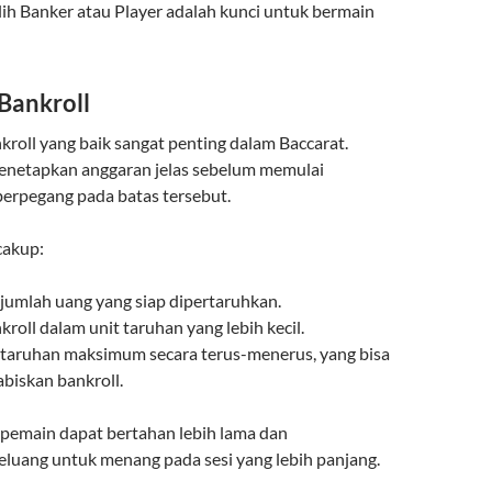
ih Banker atau Player adalah kunci untuk bermain
Bankroll
kroll yang baik sangat penting dalam Baccarat.
enetapkan anggaran jelas sebelum memulai
erpegang pada batas tersebut.
cakup:
umlah uang yang siap dipertaruhkan.
oll dalam unit taruhan yang lebih kecil.
taruhan maksimum secara terus-menerus, yang bisa
biskan bankroll.
, pemain dapat bertahan lebih lama dan
luang untuk menang pada sesi yang lebih panjang.