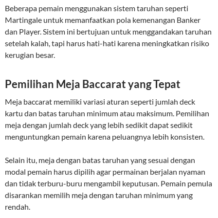
Beberapa pemain menggunakan sistem taruhan seperti
Martingale untuk memanfaatkan pola kemenangan Banker
dan Player. Sistem ini bertujuan untuk menggandakan taruhan
setelah kalah, tapi harus hati-hati karena meningkatkan risiko
kerugian besar.
Pemilihan Meja Baccarat yang Tepat
Meja baccarat memiliki variasi aturan seperti jumlah deck
kartu dan batas taruhan minimum atau maksimum. Pemilihan
meja dengan jumlah deck yang lebih sedikit dapat sedikit
menguntungkan pemain karena peluangnya lebih konsisten.
Selain itu, meja dengan batas taruhan yang sesuai dengan
modal pemain harus dipilih agar permainan berjalan nyaman
dan tidak terburu-buru mengambil keputusan. Pemain pemula
disarankan memilih meja dengan taruhan minimum yang
rendah.