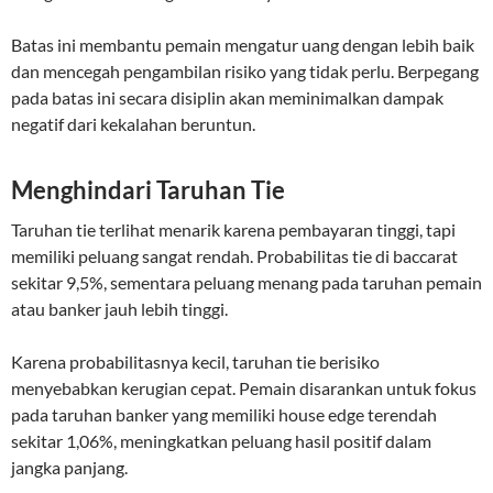
Batas ini membantu pemain mengatur uang dengan lebih baik
dan mencegah pengambilan risiko yang tidak perlu. Berpegang
pada batas ini secara disiplin akan meminimalkan dampak
negatif dari kekalahan beruntun.
Menghindari Taruhan Tie
Taruhan tie terlihat menarik karena pembayaran tinggi, tapi
memiliki peluang sangat rendah. Probabilitas tie di baccarat
sekitar 9,5%, sementara peluang menang pada taruhan pemain
atau banker jauh lebih tinggi.
Karena probabilitasnya kecil, taruhan tie berisiko
menyebabkan kerugian cepat. Pemain disarankan untuk fokus
pada taruhan banker yang memiliki house edge terendah
sekitar 1,06%, meningkatkan peluang hasil positif dalam
jangka panjang.