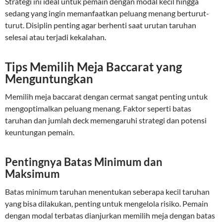
Strategi ini ideal untuk pemain dengan modal kecil hingga
sedang yang ingin memanfaatkan peluang menang berturut-
turut. Disiplin penting agar berhenti saat urutan taruhan
selesai atau terjadi kekalahan.
Tips Memilih Meja Baccarat yang
Menguntungkan
Memilih meja baccarat dengan cermat sangat penting untuk
mengoptimalkan peluang menang. Faktor seperti batas
taruhan dan jumlah deck memengaruhi strategi dan potensi
keuntungan pemain.
Pentingnya Batas Minimum dan
Maksimum
Batas minimum taruhan menentukan seberapa kecil taruhan
yang bisa dilakukan, penting untuk mengelola risiko. Pemain
dengan modal terbatas dianjurkan memilih meja dengan batas