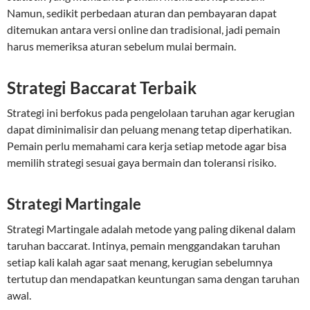
Namun, sedikit perbedaan aturan dan pembayaran dapat
ditemukan antara versi online dan tradisional, jadi pemain
harus memeriksa aturan sebelum mulai bermain.
Strategi Baccarat Terbaik
Strategi ini berfokus pada pengelolaan taruhan agar kerugian
dapat diminimalisir dan peluang menang tetap diperhatikan.
Pemain perlu memahami cara kerja setiap metode agar bisa
memilih strategi sesuai gaya bermain dan toleransi risiko.
Strategi Martingale
Strategi Martingale adalah metode yang paling dikenal dalam
taruhan baccarat. Intinya, pemain menggandakan taruhan
setiap kali kalah agar saat menang, kerugian sebelumnya
tertutup dan mendapatkan keuntungan sama dengan taruhan
awal.