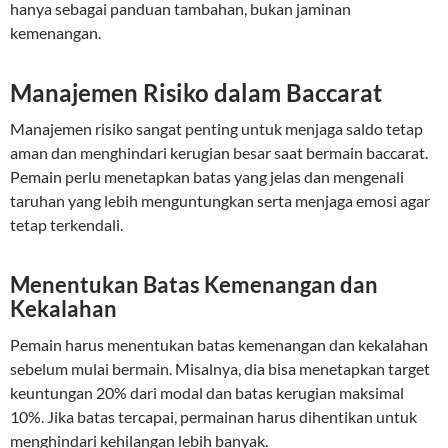
hanya sebagai panduan tambahan, bukan jaminan
kemenangan.
Manajemen Risiko dalam Baccarat
Manajemen risiko sangat penting untuk menjaga saldo tetap
aman dan menghindari kerugian besar saat bermain baccarat.
Pemain perlu menetapkan batas yang jelas dan mengenali
taruhan yang lebih menguntungkan serta menjaga emosi agar
tetap terkendali.
Menentukan Batas Kemenangan dan
Kekalahan
Pemain harus menentukan batas kemenangan dan kekalahan
sebelum mulai bermain. Misalnya, dia bisa menetapkan target
keuntungan 20% dari modal dan batas kerugian maksimal
10%. Jika batas tercapai, permainan harus dihentikan untuk
menghindari kehilangan lebih banyak.