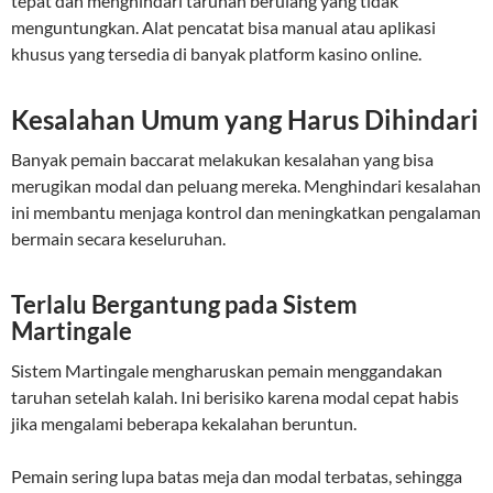
tepat dan menghindari taruhan berulang yang tidak
menguntungkan. Alat pencatat bisa manual atau aplikasi
khusus yang tersedia di banyak platform kasino online.
Kesalahan Umum yang Harus Dihindari
Banyak pemain baccarat melakukan kesalahan yang bisa
merugikan modal dan peluang mereka. Menghindari kesalahan
ini membantu menjaga kontrol dan meningkatkan pengalaman
bermain secara keseluruhan.
Terlalu Bergantung pada Sistem
Martingale
Sistem Martingale mengharuskan pemain menggandakan
taruhan setelah kalah. Ini berisiko karena modal cepat habis
jika mengalami beberapa kekalahan beruntun.
Pemain sering lupa batas meja dan modal terbatas, sehingga