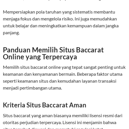
Mempersiapkan pola taruhan yang sistematis membantu
menjaga fokus dan mengelola risiko. Ini juga memudahkan
untuk belajar dan meningkatkan kemampuan dalam jangka
panjang.
Panduan Memilih Situs Baccarat
Online yang Terpercaya
Memilih situs baccarat online yang tepat sangat penting untuk
keamanan dan kenyamanan bermain. Beberapa faktor utama
seperti keamanan situs dan kemudahan layanan transaksi
menjadi pertimbangan utama.
Kriteria Situs Baccarat Aman
Situs baccarat yang aman biasanya memiliki lisensi resmi dari
otoritas perjudian terpercaya. Lisensi ini menjamin bahwa