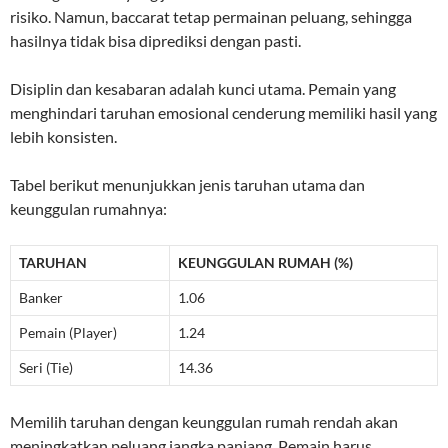
risiko. Namun, baccarat tetap permainan peluang, sehingga
hasilnya tidak bisa diprediksi dengan pasti.
Disiplin dan kesabaran adalah kunci utama. Pemain yang
menghindari taruhan emosional cenderung memiliki hasil yang
lebih konsisten.
Tabel berikut menunjukkan jenis taruhan utama dan
keunggulan rumahnya:
TARUHAN
KEUNGGULAN RUMAH (%)
Banker
1.06
Pemain (Player)
1.24
Seri (Tie)
14.36
Memilih taruhan dengan keunggulan rumah rendah akan
meningkatkan peluang jangka panjang. Pemain harus