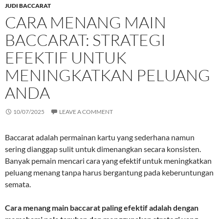
JUDI BACCARAT
CARA MENANG MAIN
BACCARAT: STRATEGI
EFEKTIF UNTUK
MENINGKATKAN PELUANG
ANDA
10/07/2025
LEAVE A COMMENT
Baccarat adalah permainan kartu yang sederhana namun
sering dianggap sulit untuk dimenangkan secara konsisten.
Banyak pemain mencari cara yang efektif untuk meningkatkan
peluang menang tanpa harus bergantung pada keberuntungan
semata.
Cara menang main baccarat paling efektif adalah dengan