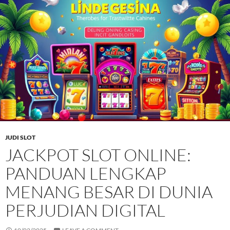
JUDI SLOT
JACKPOT SLOT ONLINE:
PANDUAN LENGKAP
MENANG BESAR DI DUNIA
PERJUDIAN DIGITAL