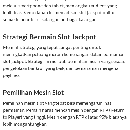
melalui smartphone dan tablet, menjangkau audiens yang
lebih luas. Kemudahan ini menjadikan slot jackpot online
semakin populer di kalangan berbagai kalangan.
Strategi Bermain Slot Jackpot
Memilih strategi yang tepat sangat penting untuk
meningkatkan peluang meraih kemenangan dalam permainan
slot jackpot. Strategi ini meliputi pemilihan mesin yang sesuai,
pengelolaan bankroll yang baik, dan pemahaman mengenai
paylines.
Pemilihan Mesin Slot
Pemilihan mesin slot yang tepat bisa memengaruhi hasil
permainan. Pemain harus mencari mesin dengan
RTP
(Return
to Player) yang tinggi. Mesin dengan RTP di atas 95% biasanya
lebih menguntungkan.