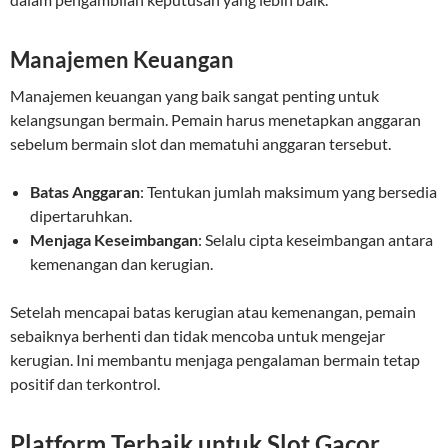
Manajemen Keuangan
Manajemen keuangan yang baik sangat penting untuk
kelangsungan bermain. Pemain harus menetapkan anggaran
sebelum bermain slot dan mematuhi anggaran tersebut.
Batas Anggaran
: Tentukan jumlah maksimum yang bersedia
dipertaruhkan.
Menjaga Keseimbangan
: Selalu cipta keseimbangan antara
kemenangan dan kerugian.
Setelah mencapai batas kerugian atau kemenangan, pemain
sebaiknya berhenti dan tidak mencoba untuk mengejar
kerugian. Ini membantu menjaga pengalaman bermain tetap
positif dan terkontrol.
Platform Terbaik untuk Slot Gacor