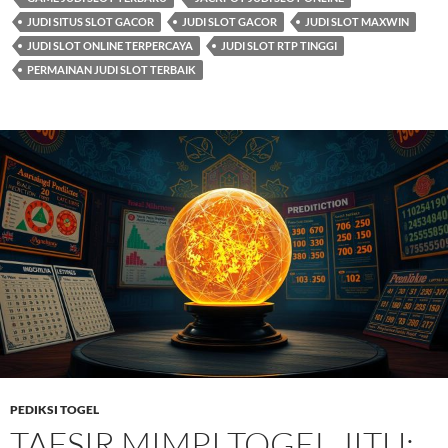
JUDI SITUS SLOT GACOR
JUDI SLOT GACOR
JUDI SLOT MAXWIN
JUDI SLOT ONLINE TERPERCAYA
JUDI SLOT RTP TINGGI
PERMAINAN JUDI SLOT TERBAIK
PEDIKSI TOGEL
TAFSIR MIMPI TOGEL JITU: