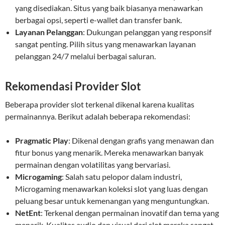
yang disediakan. Situs yang baik biasanya menawarkan
berbagai opsi, seperti e-wallet dan transfer bank.
Layanan Pelanggan
: Dukungan pelanggan yang responsif
sangat penting. Pilih situs yang menawarkan layanan
pelanggan 24/7 melalui berbagai saluran.
Rekomendasi Provider Slot
Beberapa provider slot terkenal dikenal karena kualitas
permainannya. Berikut adalah beberapa rekomendasi:
Pragmatic Play
: Dikenal dengan grafis yang menawan dan
fitur bonus yang menarik. Mereka menawarkan banyak
permainan dengan volatilitas yang bervariasi.
Microgaming
: Salah satu pelopor dalam industri,
Microgaming menawarkan koleksi slot yang luas dengan
peluang besar untuk kemenangan yang menguntungkan.
NetEnt
: Terkenal dengan permainan inovatif dan tema yang
menarik. Kualitas audio dan visual dari slot mereka sangat