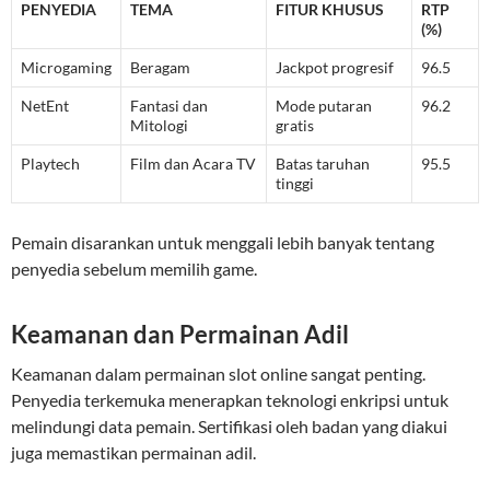
PENYEDIA
TEMA
FITUR KHUSUS
RTP
(%)
Microgaming
Beragam
Jackpot progresif
96.5
NetEnt
Fantasi dan
Mode putaran
96.2
Mitologi
gratis
Playtech
Film dan Acara TV
Batas taruhan
95.5
tinggi
Pemain disarankan untuk menggali lebih banyak tentang
penyedia sebelum memilih game.
Keamanan dan Permainan Adil
Keamanan dalam permainan slot online sangat penting.
Penyedia terkemuka menerapkan teknologi enkripsi untuk
melindungi data pemain. Sertifikasi oleh badan yang diakui
juga memastikan permainan adil.