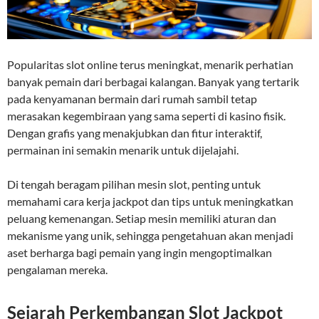
Popularitas slot online terus meningkat, menarik perhatian
banyak pemain dari berbagai kalangan. Banyak yang tertarik
pada kenyamanan bermain dari rumah sambil tetap
merasakan kegembiraan yang sama seperti di kasino fisik.
Dengan grafis yang menakjubkan dan fitur interaktif,
permainan ini semakin menarik untuk dijelajahi.
Di tengah beragam pilihan mesin slot, penting untuk
memahami cara kerja jackpot dan tips untuk meningkatkan
peluang kemenangan. Setiap mesin memiliki aturan dan
mekanisme yang unik, sehingga pengetahuan akan menjadi
aset berharga bagi pemain yang ingin mengoptimalkan
pengalaman mereka.
Sejarah Perkembangan Slot Jackpot