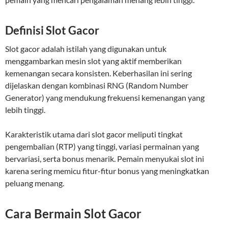
Definisi Slot Gacor
Slot gacor adalah istilah yang digunakan untuk
menggambarkan mesin slot yang aktif memberikan
kemenangan secara konsisten. Keberhasilan ini sering
dijelaskan dengan kombinasi RNG (Random Number
Generator) yang mendukung frekuensi kemenangan yang
lebih tinggi.
Karakteristik utama dari slot gacor meliputi tingkat
pengembalian (RTP) yang tinggi, variasi permainan yang
bervariasi, serta bonus menarik. Pemain menyukai slot ini
karena sering memicu fitur-fitur bonus yang meningkatkan
peluang menang.
Cara Bermain Slot Gacor