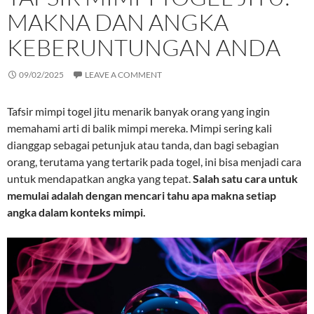
MAKNA DAN ANGKA
KEBERUNTUNGAN ANDA
09/02/2025
LEAVE A COMMENT
Tafsir mimpi togel jitu menarik banyak orang yang ingin
memahami arti di balik mimpi mereka. Mimpi sering kali
dianggap sebagai petunjuk atau tanda, dan bagi sebagian
orang, terutama yang tertarik pada togel, ini bisa menjadi cara
untuk mendapatkan angka yang tepat.
Salah satu cara untuk
memulai adalah dengan mencari tahu apa makna setiap
angka dalam konteks mimpi.