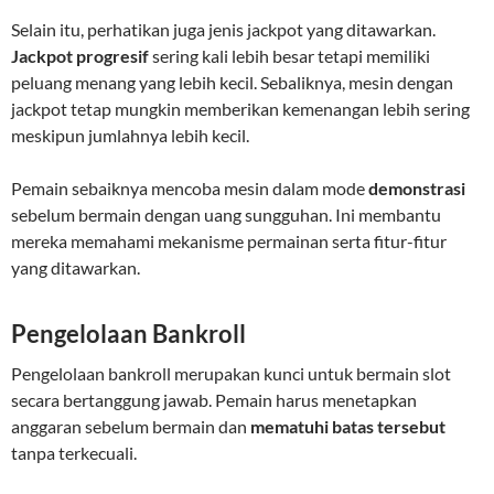
Selain itu, perhatikan juga jenis jackpot yang ditawarkan.
Jackpot progresif
sering kali lebih besar tetapi memiliki
peluang menang yang lebih kecil. Sebaliknya, mesin dengan
jackpot tetap mungkin memberikan kemenangan lebih sering
meskipun jumlahnya lebih kecil.
Pemain sebaiknya mencoba mesin dalam mode
demonstrasi
sebelum bermain dengan uang sungguhan. Ini membantu
mereka memahami mekanisme permainan serta fitur-fitur
yang ditawarkan.
Pengelolaan Bankroll
Pengelolaan bankroll merupakan kunci untuk bermain slot
secara bertanggung jawab. Pemain harus menetapkan
anggaran sebelum bermain dan
mematuhi batas tersebut
tanpa terkecuali.