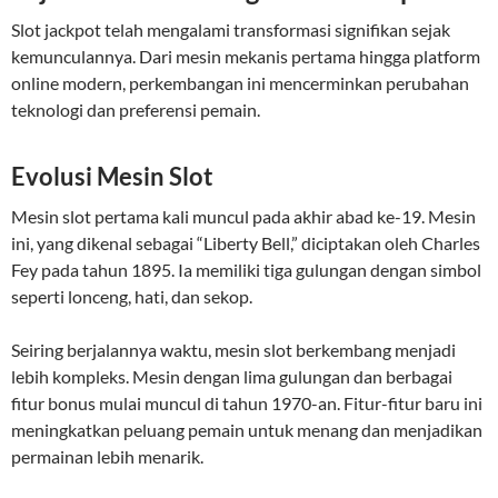
Slot jackpot telah mengalami transformasi signifikan sejak
kemunculannya. Dari mesin mekanis pertama hingga platform
online modern, perkembangan ini mencerminkan perubahan
teknologi dan preferensi pemain.
Evolusi Mesin Slot
Mesin slot pertama kali muncul pada akhir abad ke-19. Mesin
ini, yang dikenal sebagai “Liberty Bell,” diciptakan oleh Charles
Fey pada tahun 1895. Ia memiliki tiga gulungan dengan simbol
seperti lonceng, hati, dan sekop.
Seiring berjalannya waktu, mesin slot berkembang menjadi
lebih kompleks. Mesin dengan lima gulungan dan berbagai
fitur bonus mulai muncul di tahun 1970-an. Fitur-fitur baru ini
meningkatkan peluang pemain untuk menang dan menjadikan
permainan lebih menarik.