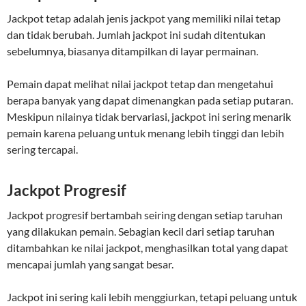
Jackpot tetap adalah jenis jackpot yang memiliki nilai tetap
dan tidak berubah. Jumlah jackpot ini sudah ditentukan
sebelumnya, biasanya ditampilkan di layar permainan.
Pemain dapat melihat nilai jackpot tetap dan mengetahui
berapa banyak yang dapat dimenangkan pada setiap putaran.
Meskipun nilainya tidak bervariasi, jackpot ini sering menarik
pemain karena peluang untuk menang lebih tinggi dan lebih
sering tercapai.
Jackpot Progresif
Jackpot progresif bertambah seiring dengan setiap taruhan
yang dilakukan pemain. Sebagian kecil dari setiap taruhan
ditambahkan ke nilai jackpot, menghasilkan total yang dapat
mencapai jumlah yang sangat besar.
Jackpot ini sering kali lebih menggiurkan, tetapi peluang untuk