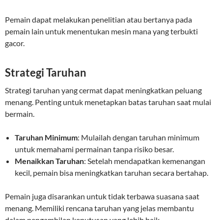
Pemain dapat melakukan penelitian atau bertanya pada
pemain lain untuk menentukan mesin mana yang terbukti
gacor.
Strategi Taruhan
Strategi taruhan yang cermat dapat meningkatkan peluang
menang. Penting untuk menetapkan batas taruhan saat mulai
bermain.
Taruhan Minimum
: Mulailah dengan taruhan minimum
untuk memahami permainan tanpa risiko besar.
Menaikkan Taruhan
: Setelah mendapatkan kemenangan
kecil, pemain bisa meningkatkan taruhan secara bertahap.
Pemain juga disarankan untuk tidak terbawa suasana saat
menang. Memiliki rencana taruhan yang jelas membantu
dalam pengambilan keputusan yang lebih baik.