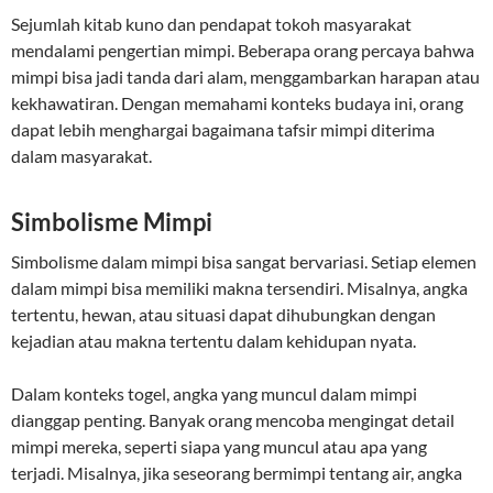
Sejumlah kitab kuno dan pendapat tokoh masyarakat
mendalami pengertian mimpi. Beberapa orang percaya bahwa
mimpi bisa jadi tanda dari alam, menggambarkan harapan atau
kekhawatiran. Dengan memahami konteks budaya ini, orang
dapat lebih menghargai bagaimana tafsir mimpi diterima
dalam masyarakat.
Simbolisme Mimpi
Simbolisme dalam mimpi bisa sangat bervariasi. Setiap elemen
dalam mimpi bisa memiliki makna tersendiri. Misalnya, angka
tertentu, hewan, atau situasi dapat dihubungkan dengan
kejadian atau makna tertentu dalam kehidupan nyata.
Dalam konteks togel, angka yang muncul dalam mimpi
dianggap penting. Banyak orang mencoba mengingat detail
mimpi mereka, seperti siapa yang muncul atau apa yang
terjadi. Misalnya, jika seseorang bermimpi tentang air, angka