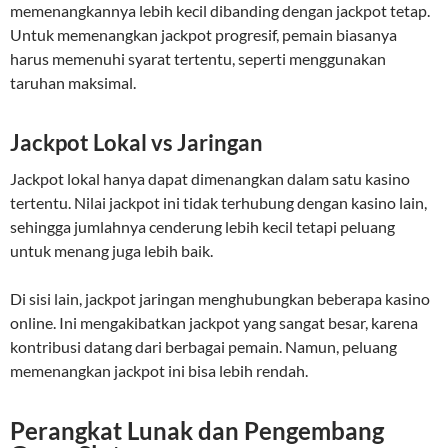
memenangkannya lebih kecil dibanding dengan jackpot tetap.
Untuk memenangkan jackpot progresif, pemain biasanya
harus memenuhi syarat tertentu, seperti menggunakan
taruhan maksimal.
Jackpot Lokal vs Jaringan
Jackpot lokal hanya dapat dimenangkan dalam satu kasino
tertentu. Nilai jackpot ini tidak terhubung dengan kasino lain,
sehingga jumlahnya cenderung lebih kecil tetapi peluang
untuk menang juga lebih baik.
Di sisi lain, jackpot jaringan menghubungkan beberapa kasino
online. Ini mengakibatkan jackpot yang sangat besar, karena
kontribusi datang dari berbagai pemain. Namun, peluang
memenangkan jackpot ini bisa lebih rendah.
Perangkat Lunak dan Pengembang