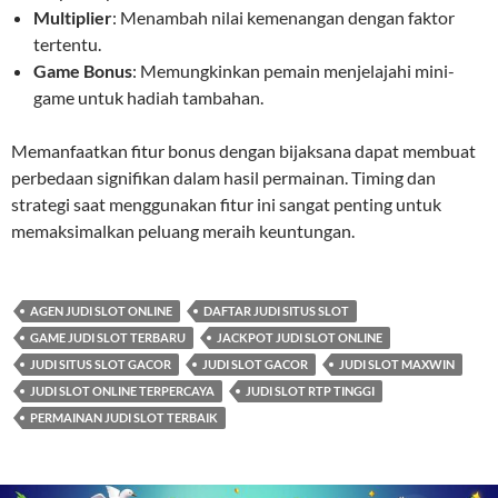
Multiplier
: Menambah nilai kemenangan dengan faktor
tertentu.
Game Bonus
: Memungkinkan pemain menjelajahi mini-
game untuk hadiah tambahan.
Memanfaatkan fitur bonus dengan bijaksana dapat membuat
perbedaan signifikan dalam hasil permainan. Timing dan
strategi saat menggunakan fitur ini sangat penting untuk
memaksimalkan peluang meraih keuntungan.
AGEN JUDI SLOT ONLINE
DAFTAR JUDI SITUS SLOT
GAME JUDI SLOT TERBARU
JACKPOT JUDI SLOT ONLINE
JUDI SITUS SLOT GACOR
JUDI SLOT GACOR
JUDI SLOT MAXWIN
JUDI SLOT ONLINE TERPERCAYA
JUDI SLOT RTP TINGGI
PERMAINAN JUDI SLOT TERBAIK